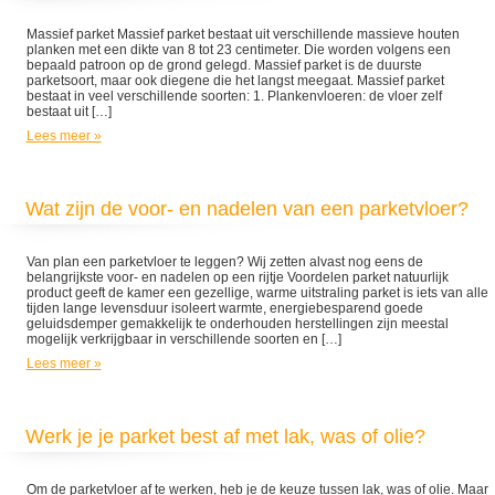
Massief parket Massief parket bestaat uit verschillende massieve houten
planken met een dikte van 8 tot 23 centimeter. Die worden volgens een
bepaald patroon op de grond gelegd. Massief parket is de duurste
parketsoort, maar ook diegene die het langst meegaat. Massief parket
bestaat in veel verschillende soorten: 1. Plankenvloeren: de vloer zelf
bestaat uit […]
Lees meer »
Wat zijn de voor- en nadelen van een parketvloer?
Van plan een parketvloer te leggen? Wij zetten alvast nog eens de
belangrijkste voor- en nadelen op een rijtje Voordelen parket natuurlijk
product geeft de kamer een gezellige, warme uitstraling parket is iets van alle
tijden lange levensduur isoleert warmte, energiebesparend goede
geluidsdemper gemakkelijk te onderhouden herstellingen zijn meestal
mogelijk verkrijgbaar in verschillende soorten en […]
Lees meer »
Werk je je parket best af met lak, was of olie?
Om de parketvloer af te werken, heb je de keuze tussen lak, was of olie. Maar