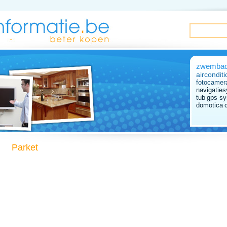
zwemba
airconditi
fotocamer
navigatie
tub
gps s
domotica
Parket