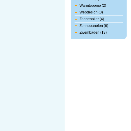
Warmtepomp (2)
Webdesign (0)
Zonneboiler (4)
Zonnepanelen (6)
Zwembaden (13)