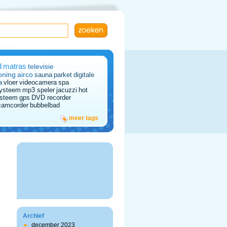
d
matras
televisie
oning
airco
sauna
parket
digitale
a
vloer
videocamera
spa
systeem
mp3 speler
jacuzzi
hot
ysteem
gps
DVD recorder
camcorder
bubbelbad
meer tags
Archief
december 2023