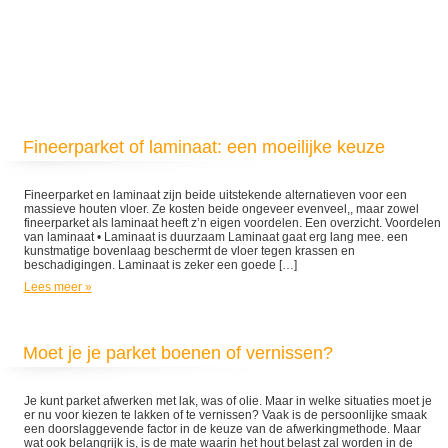
Fineerparket of laminaat: een moeilijke keuze
Fineerparket en laminaat zijn beide uitstekende alternatieven voor een
massieve houten vloer. Ze kosten beide ongeveer evenveel,, maar zowel
fineerparket als laminaat heeft z’n eigen voordelen. Een overzicht. Voordelen
van laminaat • Laminaat is duurzaam Laminaat gaat erg lang mee. een
kunstmatige bovenlaag beschermt de vloer tegen krassen en
beschadigingen. Laminaat is zeker een goede […]
Lees meer »
Moet je je parket boenen of vernissen?
Je kunt parket afwerken met lak, was of olie. Maar in welke situaties moet je
er nu voor kiezen te lakken of te vernissen? Vaak is de persoonlijke smaak
een doorslaggevende factor in de keuze van de afwerkingmethode. Maar
wat ook belangrijk is, is de mate waarin het hout belast zal worden in de