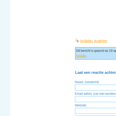
isolatie
,
isoleren
Dit bericht is gepost op 19 a
Isolatie
.
Laat een reactie achter
Naam: (verplicht)
Email adres: (zal niet worden 
Website: