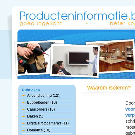
Waarom isoleren?
Rubrieken
Airconditioning (12)
Bubbelbaden (10)
Doord
voo
Camcorders (10)
verp
Daken (5)
schri
Digitale fotocamera's (11)
moet 
Domotica (10)
gebr