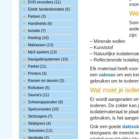
DVD-recorders (11)
voors
Elektr. tandenborstels (5)
Wel
Fietsen (3)
Som
Handhelds (6)
ande
Isolatie (7)
zijn:
Kleding (16)
– Minerale wollen
Matrassen (13)
– Kunststof
Mp3-spelers (13)
– Natuurlijke isolatiemat
Navigatiesystemen (10)
– Reflecterende isolatie
Parket (11)
Elk materiaal heeft voor
Printers (3)
een
vakman
om een keu
Ramen en deuren (3)
gebruiken om te isoleren
Rolluiken (5)
Wat moet je isole
Sauna's (11)
Er wordt aangeraden om
Scheerapparaten (6)
isoleren. De zolder kan 
Spelconsoles (10)
isolatiemateriaal te plaa
Stofzuigers (7)
gebruiken, is het aanger
Strijkijzers (4)
Ook een goede
dakisol
Televisies (12)
doorgaans de meeste war
Ventilatie (2)