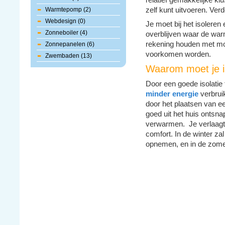
relatief gemakkelijke klu
Warmtepomp (2)
zelf kunt uitvoeren. Verd
Webdesign (0)
Je moet bij het isoleren
Zonneboiler (4)
overblijven waar de war
rekening houden met mo
Zonnepanelen (6)
voorkomen worden.
Zwembaden (13)
Waarom moet je i
Door een goede isolatie 
minder energie
verbrui
door het plaatsen van e
goed uit het huis ontsn
verwarmen. Je verlaagt 
comfort. In de winter za
opnemen, en in de zomer z