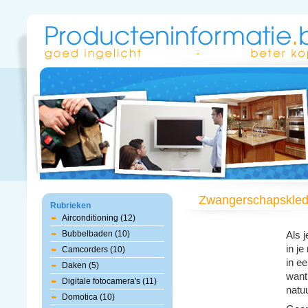
Zwangerschapskled
Rubrieken
Airconditioning (12)
Bubbelbaden (10)
Als 
in j
Camcorders (10)
in ee
Daken (5)
want
Digitale fotocamera's (11)
natuu
Domotica (10)