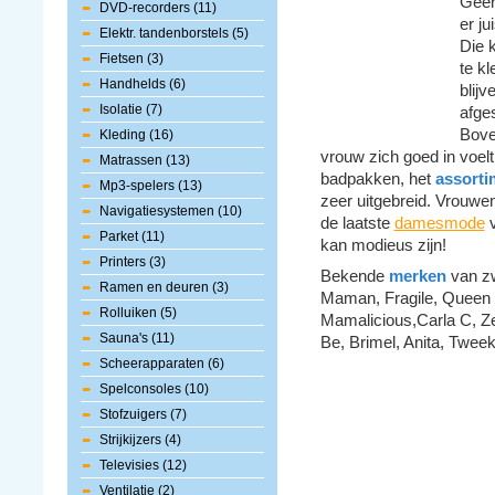
Geen
DVD-recorders (11)
er ju
Elektr. tandenborstels (5)
Die 
Fietsen (3)
te k
Handhelds (6)
blijv
Isolatie (7)
afge
Bove
Kleding (16)
vrouw zich goed in voelt
Matrassen (13)
badpakken, het
assort
Mp3-spelers (13)
zeer uitgebreid. Vrouw
Navigatiesystemen (10)
de laatste
damesmode
v
Parket (11)
kan modieus zijn!
Printers (3)
Bekende
merken
van z
Ramen en deuren (3)
Maman, Fragile, Queen
Rolluiken (5)
Mamalicious,Carla C, Ze
Sauna's (11)
Be, Brimel, Anita, Tweeka
Scheerapparaten (6)
Spelconsoles (10)
Stofzuigers (7)
Strijkijzers (4)
Televisies (12)
Ventilatie (2)