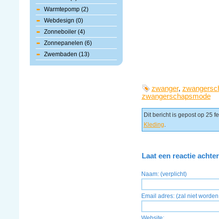
Warmtepomp (2)
Webdesign (0)
Zonneboiler (4)
Zonnepanelen (6)
Zwembaden (13)
zwanger
,
zwangersc
zwangerschapsmode
Dit bericht is gepost op 25 
Kleding
.
Laat een reactie achter
Naam: (verplicht)
Email adres: (zal niet worden 
Website: