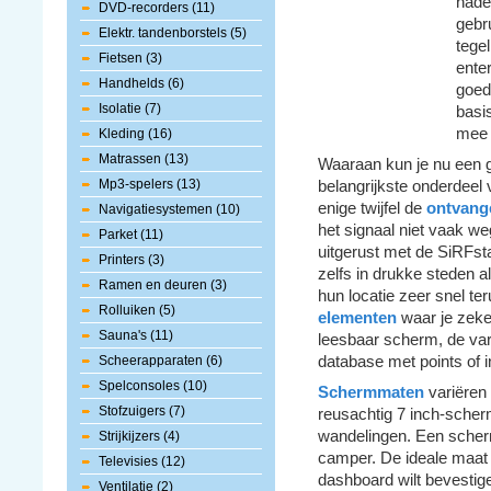
nade
DVD-recorders (11)
gebr
Elektr. tandenborstels (5)
tegel
Fietsen (3)
enter
Handhelds (6)
goed
Isolatie (7)
basi
mee m
Kleding (16)
Matrassen (13)
Waaraan kun je nu een 
Mp3-spelers (13)
belangrijkste onderdeel
enige twijfel de
ontvang
Navigatiesystemen (10)
het signaal niet vaak we
Parket (11)
uitgerust met de SiRFst
Printers (3)
zelfs in drukke steden a
Ramen en deuren (3)
hun locatie zeer snel t
Rolluiken (5)
elementen
waar je zeker
Sauna's (11)
leesbaar scherm, de vari
Scheerapparaten (6)
database met points of 
Spelconsoles (10)
Schermmaten
variëren 
Stofzuigers (7)
reusachtig 7 inch-scher
wandelingen. Een scherm
Strijkijzers (4)
camper. De ideale maat 
Televisies (12)
dashboard wilt bevestige
Ventilatie (2)