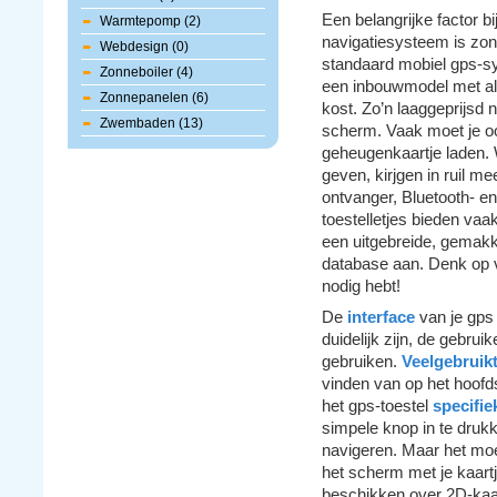
Een belangrijke factor b
Warmtepomp (2)
navigatiesysteem is zond
Webdesign (0)
standaard mobiel gps-sys
Zonneboiler (4)
een inbouwmodel met al
Zonnepanelen (6)
kost. Zo’n laaggeprijsd 
Zwembaden (13)
scherm. Vaak moet je oo
geheugenkaartje laden. 
geven, kirjgen in ruil m
ontvanger, Bluetooth- e
toestelletjes bieden va
een uitgebreide, gemakke
database aan. Denk op v
nodig hebt!
De
interface
van je gps
duidelijk zijn, de gebru
gebruiken.
Veelgebruikt
vinden van op het hoof
het gps-toestel
specifi
simpele knop in te drukk
navigeren. Maar het moe
het scherm met je kaartj
beschikken over 2D-kaar