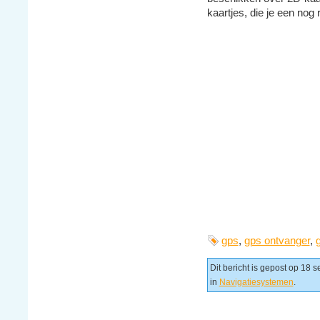
kaartjes, die je een nog 
gps
,
gps ontvanger
,
Dit bericht is gepost op 18
in
Navigatiesystemen
.