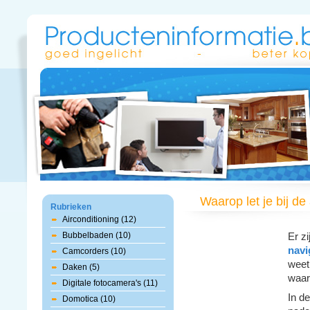
Waarop let je bij d
Rubrieken
Airconditioning (12)
Bubbelbaden (10)
Er z
navi
Camcorders (10)
weet
Daken (5)
waar
Digitale fotocamera's (11)
In d
Domotica (10)