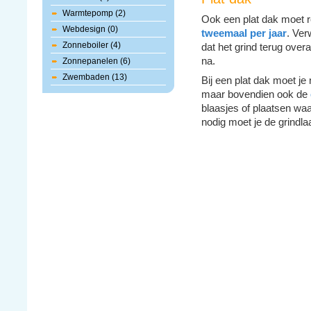
Warmtepomp (2)
Ook een plat dak moet r
Webdesign (0)
tweemaal per jaar
. Ver
Zonneboiler (4)
dat het grind terug overa
na.
Zonnepanelen (6)
Zwembaden (13)
Bij een plat dak moet je 
maar bovendien ook de
blaasjes of plaatsen wa
nodig moet je de grindl