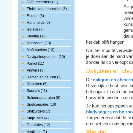
DVD-recorders (11)
Als 
Elektr. tandenborstels (5)
meer
Fietsen (3)
vind
Handhelds (6)
kunst
Isolatie (7)
gema
dakm
Kleding (16)
het dak blijft hangen.
Matrassen (13)
Mp3-spelers (13)
Om het mos te verwijde
je doen aan de hand va
Navigatiesystemen (10)
zonder risico verloopt ka
Parket (11)
Dakgoten en afvo
Printers (3)
Ramen en deuren (3)
De
dakgoot en afvoerp
Rolluiken (5)
Deze kijk je best twee ke
Sauna's (11)
het najaar. In deze per
huisvuil te vinden in de 
Scheerapparaten (6)
Spelconsoles (10)
Je kan het opstoppen v
Stofzuigers (7)
bladvangers en bolroo
zorgen ervoor dat de b
Strijkijzers (4)
dus niet voor opstopping
Televisies (12)
Plat dak
Ventilatie (2)