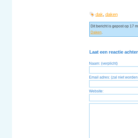
dak
,
daken
Dit bericht is gepost op 17 
Daken
.
Laat een reactie achter
Naam: (verplicht)
Email adres: (zal niet worden 
Website: