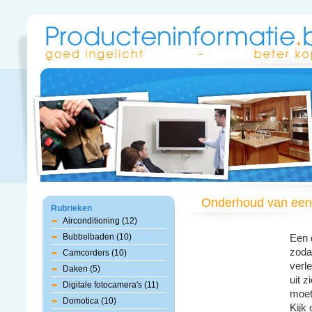
Onderhoud van een
Rubrieken
Airconditioning (12)
Bubbelbaden (10)
Een 
zoda
Camcorders (10)
verle
Daken (5)
uit z
Digitale fotocamera's (11)
moet
Domotica (10)
Kijk