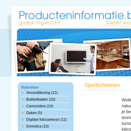
Sportschoenen
Rubrieken
Airconditioning (12)
Bubbelbaden (10)
Wel
natuu
Camcorders (10)
je b
Daken (5)
tenn
Digitale fotocamera's (11)
turn
Domotica (10)
klim