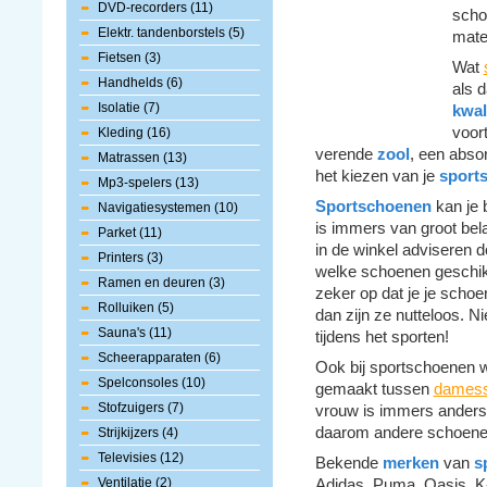
DVD-recorders (11)
scho
Elektr. tandenborstels (5)
mate
Fietsen (3)
Wat
Handhelds (6)
als 
Isolatie (7)
kwal
voor
Kleding (16)
verende
zool
, een absor
Matrassen (13)
het kiezen van je
sport
Mp3-spelers (13)
Sportschoenen
kan je 
Navigatiesystemen (10)
is immers van groot bela
Parket (11)
in de winkel adviseren d
Printers (3)
welke schoenen geschikt 
Ramen en deuren (3)
zeker op dat je je schoen
Rolluiken (5)
dan zijn ze nutteloos. N
Sauna's (11)
tijdens het sporten!
Scheerapparaten (6)
Ook bij sportschoenen w
Spelconsoles (10)
gemaakt tussen
dames
Stofzuigers (7)
vrouw is immers anders
daarom andere schoenen
Strijkijzers (4)
Televisies (12)
Bekende
merken
van
s
Ventilatie (2)
Adidas, Puma, Oasis, K