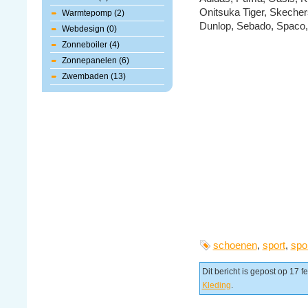
Onitsuka Tiger, Skecher
Warmtepomp (2)
Dunlop, Sebado, Spaco,
Webdesign (0)
Zonneboiler (4)
Zonnepanelen (6)
Zwembaden (13)
schoenen
,
sport
,
spo
Dit bericht is gepost op 17 
Kleding
.