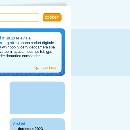
d
matras
televisie
oning
airco
sauna
parket
digitale
a
whirlpool
vloer
videocamera
spa
systeem
jacuzzi
hout
hot tub
gps
der
domotica
camcorder
meer tags
Archief
december 2023