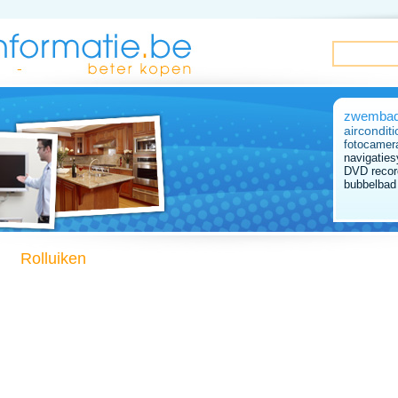
zwemba
airconditi
fotocamer
navigatie
DVD recor
bubbelbad
Rolluiken