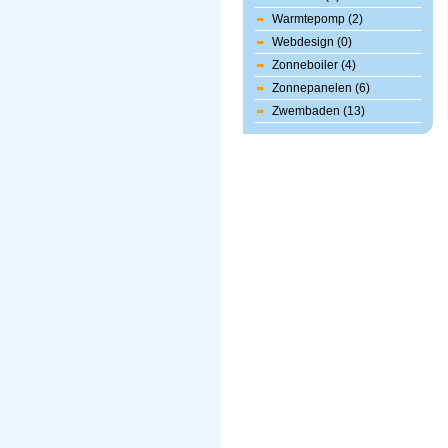
Warmtepomp (2)
Webdesign (0)
Zonneboiler (4)
Zonnepanelen (6)
Zwembaden (13)